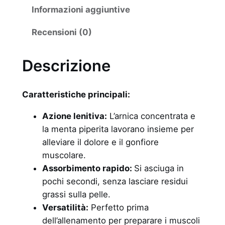
Informazioni aggiuntive
t
m
Recensioni (0)
o
S
Descrizione
p
r
a
Caratteristiche principali:
y
Azione lenitiva:
L’arnica concentrata e
q
la menta piperita lavorano insieme per
u
alleviare il dolore e il gonfiore
a
muscolare.
n
Assorbimento rapido:
Si asciuga in
t
pochi secondi, senza lasciare residui
i
grassi sulla pelle.
t
Versatilità:
Perfetto prima
à
dell’allenamento per preparare i muscoli