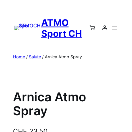
Vai
al
ATMO
contenuto
Sport CH
Home
/
Salute
/ Arnica Atmo Spray
Arnica Atmo
Spray
CHF
23.50